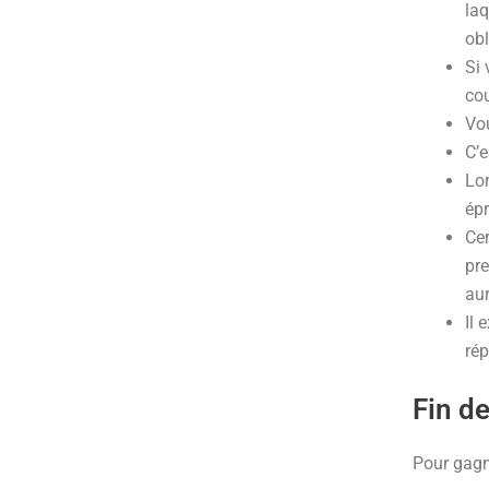
laq
obl
Si 
cou
Vou
C’e
Lor
ép
Cer
pre
aur
Il 
rép
Fin de
Pour gagne