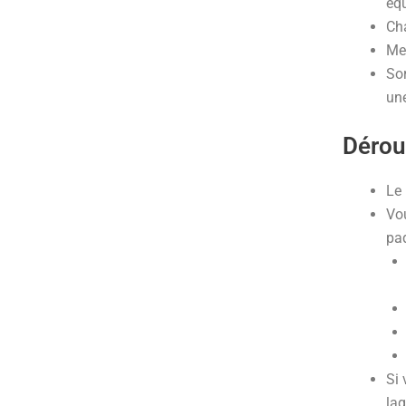
équ
Cha
Met
Sor
une
Dérou
Le 
Vou
pa
Si 
laq