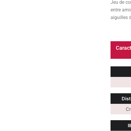
Jeu de co
entre amis
aiguilles
Caract
Dist
C
I