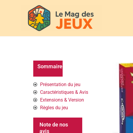
Aller
au
contenu
Sommaire
Présentation du jeu
Caractéristiques & Avis
Extensions & Version
Règles du jeu
Note de nos
avis