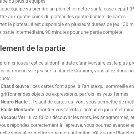
ipe ou plus d’équipes.
que équipe va prendre un pion et le mettre sur la case départ (
tre aux quatre coins du plateau les quatre boîtiers de cartes
tez le plateau, il est disponible en plusieurs durées de jeu : 30
 partie intermédiaire, 90 minutes pour une partie complète.
lement de la partie
premier joueur est celui dont la date d’anniversaire est le plus p
s commencez le jeu sur la planète Cranium, vous allez donc pou
quets :
Chat d’œuvre
: ces cartes font appel à l’artiste qui sommeille e
griffonner des objets ou expressions, parfois les yeux fermés.
Neuro Naute
: il s’agit de cartes qui vont vous permettre de mett
Etoile Montante
: montrer vos talents d’acteur en jouant et mina
Vocabu Ver
: il va falloir découvrir les mots, les anagrammes, e
vous répondez correctement à l’épreuve, vous pourrez avancer en 
uelle vous allez mettre votre pion. Attention, s’il y a une Planète