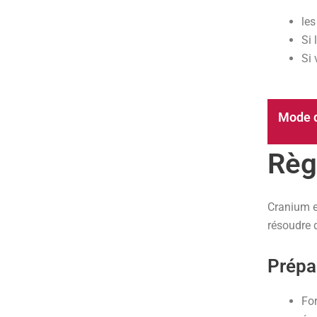
les
Si 
Si 
Mode d
Règ
Cranium e
résoudre d
Prépa
Fo