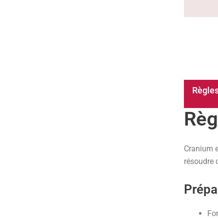
Règles
Règ
Cranium e
résoudre d
Prépa
Fo