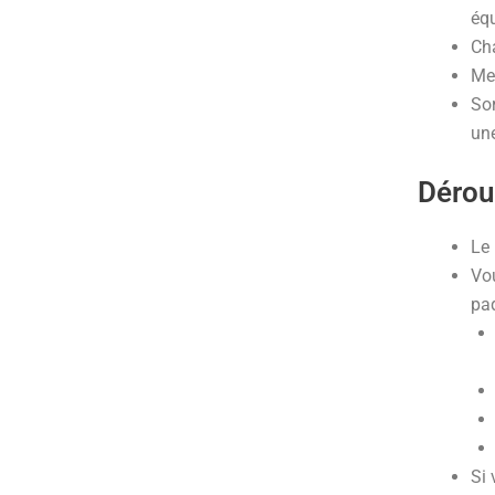
équ
Cha
Met
Sor
une
Dérou
Le 
Vou
pa
Si 