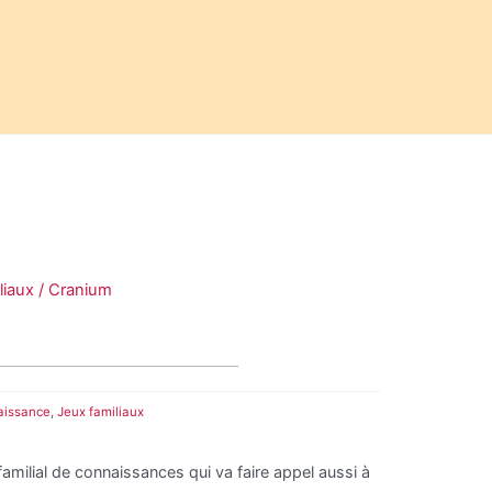
liaux
/ Cranium
aissance
,
Jeux familiaux
familial de connaissances qui va faire appel aussi à