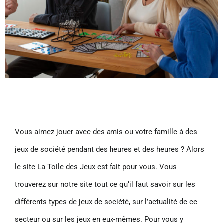
Vous aimez jouer avec des amis ou votre famille à des
jeux de société pendant des heures et des heures ? Alors
le site La Toile des Jeux est fait pour vous. Vous
trouverez sur notre site tout ce qu’il faut savoir sur les
différents types de jeux de société, sur l’actualité de ce
secteur ou sur les jeux en eux-mêmes. Pour vous y