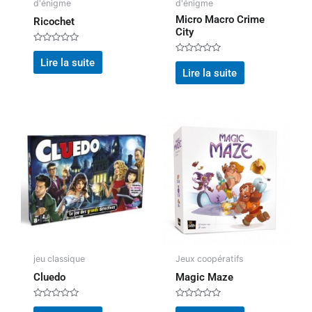
d'énigme
d'énigme
Micro Macro Crime
Ricochet
City
N
o
N
Lire la suite
t
o
Lire la suite
e
t
0
e
s
0
u
s
r
u
5
r
5
jeu classique
Jeux coopératifs
Cluedo
Magic Maze
N
N