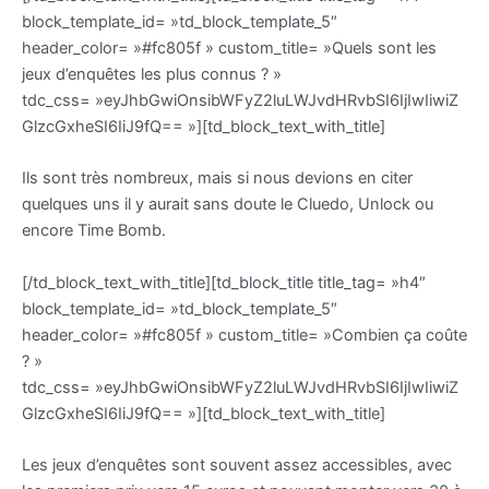
block_template_id= »td_block_template_5″
header_color= »#fc805f » custom_title= »Quels sont les
jeux d’enquêtes les plus connus ? »
tdc_css= »eyJhbGwiOnsibWFyZ2luLWJvdHRvbSI6IjIwIiwiZ
GlzcGxheSI6IiJ9fQ== »][td_block_text_with_title]
Ils sont très nombreux, mais si nous devions en citer
quelques uns il y aurait sans doute le Cluedo, Unlock ou
encore Time Bomb.
[/td_block_text_with_title][td_block_title title_tag= »h4″
block_template_id= »td_block_template_5″
header_color= »#fc805f » custom_title= »Combien ça coûte
? »
tdc_css= »eyJhbGwiOnsibWFyZ2luLWJvdHRvbSI6IjIwIiwiZ
GlzcGxheSI6IiJ9fQ== »][td_block_text_with_title]
Les jeux d’enquêtes sont souvent assez accessibles, avec