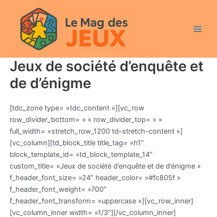
Aller
Main
au
Men
contenu
Jeux de société d’enquête et
de d’énigme
[tdc_zone type= »tdc_content »][vc_row
row_divider_bottom= » » row_divider_top= » »
full_width= »stretch_row_1200 td-stretch-content »]
[vc_column][td_block_title title_tag= »h1″
block_template_id= »td_block_template_14″
custom_title= »Jeux de société d’enquête et de d’énigme »
f_header_font_size= »24″ header_color= »#fc805f »
f_header_font_weight= »700″
f_header_font_transform= »uppercase »][vc_row_inner]
[vc_column_inner width= »1/3″][/vc_column_inner]