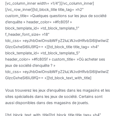
[vc_column_inner width= »1/4″][/vc_column_inner]
[/vc_row_inner][td_block_title title_tag= »h2″
custom_title= »Quelques questions sur les jeux de société
d’enquête » header_color= »#fc805f »
block_template_id= »td_block_template_1″
f_header_font_size= »18″
tdc_css= »eyJhbGwiOnsibWFyZ2luLWJvdHRvbSI6IjIwIiwiZ
GlzcGxheSI6IiJ9fQ== »][td_block_title title_tag= »h4″
block_template_id= »td_block_template_5″
header_color= »#fc805f » custom_title= »Où acheter ses
jeux de société d’enquête ? »
tdc_css= »eyJhbGwiOnsibWFyZ2luLWJvdHRvbSI6IjIwIiwiZ
GlzcGxheSI6IiJ9fQ== »][td_block_text_with_title]
Vous trouverez les jeux d’enquêtes dans les magasins et les
sites spécialisés dans les jeux de société. Certains sont
aussi disponibles dans des magasins de jouets.
[/td_block_text_with_title][td_block_title title_tag= »h4″