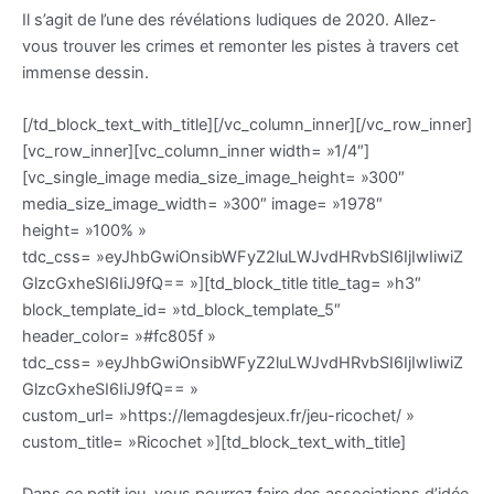
Il s’agit de l’une des révélations ludiques de 2020. Allez-
vous trouver les crimes et remonter les pistes à travers cet
immense dessin.
[/td_block_text_with_title][/vc_column_inner][/vc_row_inner]
[vc_row_inner][vc_column_inner width= »1/4″]
[vc_single_image media_size_image_height= »300″
media_size_image_width= »300″ image= »1978″
height= »100% »
tdc_css= »eyJhbGwiOnsibWFyZ2luLWJvdHRvbSI6IjIwIiwiZ
GlzcGxheSI6IiJ9fQ== »][td_block_title title_tag= »h3″
block_template_id= »td_block_template_5″
header_color= »#fc805f »
tdc_css= »eyJhbGwiOnsibWFyZ2luLWJvdHRvbSI6IjIwIiwiZ
GlzcGxheSI6IiJ9fQ== »
custom_url= »https://lemagdesjeux.fr/jeu-ricochet/ »
custom_title= »Ricochet »][td_block_text_with_title]