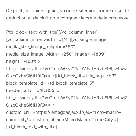
Ce petit jeu rapide à jouer, va nécessiter une bonne dose de
déduction et de bluff pour conquérir le cœur de la princesse.
[/td_block_text_with_title][/vc_column_inner]
[vc_column_inner width= »1/4″][vc_single_image
media_size_image_height= »250″
media_size_image_width= »250″ image= »1809″
height= »100% »
tdc_css= »eyJhbGwiOnsibWFyZ2luLWJvdHRvbSI6IjIwIiwiZ
GlzcGxheSI6IiJ9fQ== »][td_block_title title_tag= »h3″
block_template_id= »td_block_template_5″
header_color= »#fc805f »
tdc_css= »eyJhbGwiOnsibWFyZ2luLWJvdHRvbSI6IjIwIiwiZ
GlzcGxheSI6IiJ9fQ== »
custom_url= »https://lemagdesjeux.fr/jeu-micro-macro-
crime-city/ » custom_title= »Micro Macro Crime City »]
[td_block_text_with_title]