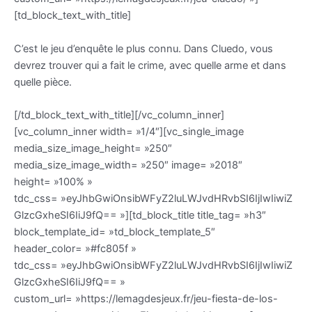
[td_block_text_with_title]
C’est le jeu d’enquête le plus connu. Dans Cluedo, vous
devrez trouver qui a fait le crime, avec quelle arme et dans
quelle pièce.
[/td_block_text_with_title][/vc_column_inner]
[vc_column_inner width= »1/4″][vc_single_image
media_size_image_height= »250″
media_size_image_width= »250″ image= »2018″
height= »100% »
tdc_css= »eyJhbGwiOnsibWFyZ2luLWJvdHRvbSI6IjIwIiwiZ
GlzcGxheSI6IiJ9fQ== »][td_block_title title_tag= »h3″
block_template_id= »td_block_template_5″
header_color= »#fc805f »
tdc_css= »eyJhbGwiOnsibWFyZ2luLWJvdHRvbSI6IjIwIiwiZ
GlzcGxheSI6IiJ9fQ== »
custom_url= »https://lemagdesjeux.fr/jeu-fiesta-de-los-