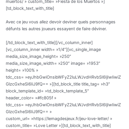
muertos/ » custom_title= »Fiesta de los Muertos »]
[td_block_text_with_title]
Avec ce jeu vous allez devoir deviner quels personnages
défunts les autres joueurs essayent de faire déviner.
[/td_block_text_with_title][/vc_column_inner]
[vc_column_inner width= »1/4″][vc_single_image
media_size_image_height= »250″
media_size_image_width= »250″ image= »1953″
height= »100% »
tdc_css= »eyJhbGwiOnsibWFyZ2luLWJvdHRvbSI6IjIwIiwiZ
GlzcGxheSI6IiJ9fQ== »][td_block_title title_tag= »h3″
block_template_id= »td_block_template_5″
header_color= »#fc805f »
tdc_css= »eyJhbGwiOnsibWFyZ2luLWJvdHRvbSI6IjIwIiwiZ
GlzcGxheSI6IiJ9fQ== »
custom_url= »https://lemagdesjeux.fr/jeu-love-letter/ »
custom_title= »Love Letter »][td_block_text_with_title]