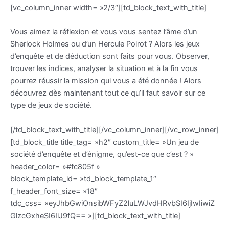
[vc_column_inner width= »2/3″][td_block_text_with_title]
Vous aimez la réflexion et vous vous sentez l’âme d’un
Sherlock Holmes ou d’un Hercule Poirot ? Alors les jeux
d’enquête et de déduction sont faits pour vous. Observer,
trouver les indices, analyser la situation et à la fin vous
pourrez réussir la mission qui vous a été donnée ! Alors
découvrez dès maintenant tout ce qu’il faut savoir sur ce
type de jeux de société.
[/td_block_text_with_title][/vc_column_inner][/vc_row_inner]
[td_block_title title_tag= »h2″ custom_title= »Un jeu de
société d’enquête et d’énigme, qu’est-ce que c’est ? »
header_color= »#fc805f »
block_template_id= »td_block_template_1″
f_header_font_size= »18″
tdc_css= »eyJhbGwiOnsibWFyZ2luLWJvdHRvbSI6IjIwIiwiZ
GlzcGxheSI6IiJ9fQ== »][td_block_text_with_title]