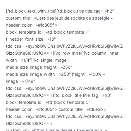
[/td_block_text_with_title][td_block_title title_tag= »h2″
custom_title= »Liste des jeux de société de stratégie »
header_color= »#fc805f »
block_template_id= »td_block_template_1″
f_header_font_size= »18″
tdc_css= »eyJhbGwiOnsibWFyZ2luLWJvdHRvbSI6IjIwIiwiZ
GlzcGxheSI6IiJ9fQ== »][vc_row_inner][vc_column_inner
width= »1/4″][vc_single_image
media_size_image_height= »250″
media_size_image_width= »250″ height= »100% »
image= »1749″
tdc_css= »eyJhbGwiOnsibWFyZ2luLWJvdHRvbSI6IjIwIiwiZ
GlzcGxheSI6IiJ9fQ== »][td_block_title title_tag= »h3″
block_template_id= »td_block_template_5″
header_color= »#fc805f » custom_title= »Cluedo »
tdc_css= »eyJhbGwiOnsibWFyZ2luLWJvdHRvbSI6IjIwIiwiZ
GlzcGxheSI6IiJ9fQ== »
custom_url= »https://lemagdesjeux.fr/jeu-cluedo/ »]