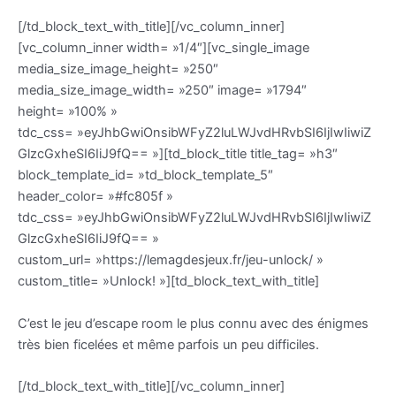
[/td_block_text_with_title][/vc_column_inner]
[vc_column_inner width= »1/4″][vc_single_image
media_size_image_height= »250″
media_size_image_width= »250″ image= »1794″
height= »100% »
tdc_css= »eyJhbGwiOnsibWFyZ2luLWJvdHRvbSI6IjIwIiwiZ
GlzcGxheSI6IiJ9fQ== »][td_block_title title_tag= »h3″
block_template_id= »td_block_template_5″
header_color= »#fc805f »
tdc_css= »eyJhbGwiOnsibWFyZ2luLWJvdHRvbSI6IjIwIiwiZ
GlzcGxheSI6IiJ9fQ== »
custom_url= »https://lemagdesjeux.fr/jeu-unlock/ »
custom_title= »Unlock! »][td_block_text_with_title]
C’est le jeu d’escape room le plus connu avec des énigmes
très bien ficelées et même parfois un peu difficiles.
[/td_block_text_with_title][/vc_column_inner]