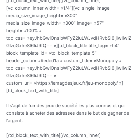
[/td_block_text_with_title][/vc_column_inner]
[vc_column_inner width= »1/4″][vc_single_image
media_size_image_height= »300″
media_size_image_width= »300″ image= »57″
height= »100% »
tdc_css= »eyJhbGwiOnsibWFyZ2luLWJvdHRvbSI6IjIwIiwiZ
GlzcGxheSI6IiJ9fQ== »][td_block_title title_tag= »h4″
block_template_id= »td_block_template_5″
header_color= »#eded1a » custom_title= »Monopoly »
tdc_css= »eyJhbGwiOnsibWFyZ2luLWJvdHRvbSI6IjIwIiwiZ
GlzcGxheSI6IiJ9fQ== »
custom_url= »https://lemagdesjeux.fr/jeu-monopoly/ »]
[td_block_text_with_title]
Il s’agit de l’un des jeux de société les plus connus et qui
consiste à acheter des adresses dans le but de gagner de
l’argent.
[/td_block_text_with_title][/vc_column_inner]