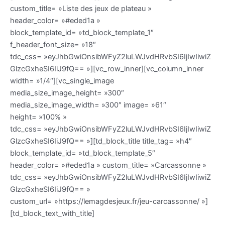
custom_title= »Liste des jeux de plateau »
header_color= »#eded1a »
block_template_id= »td_block_template_1″
f_header_font_size= »18″
tdc_css= »eyJhbGwiOnsibWFyZ2luLWJvdHRvbSI6IjIwIiwiZ
GlzcGxheSI6IiJ9fQ== »][vc_row_inner][vc_column_inner
width= »1/4″][vc_single_image
media_size_image_height= »300″
media_size_image_width= »300″ image= »61″
height= »100% »
tdc_css= »eyJhbGwiOnsibWFyZ2luLWJvdHRvbSI6IjIwIiwiZ
GlzcGxheSI6IiJ9fQ== »][td_block_title title_tag= »h4″
block_template_id= »td_block_template_5″
header_color= »#eded1a » custom_title= »Carcassonne »
tdc_css= »eyJhbGwiOnsibWFyZ2luLWJvdHRvbSI6IjIwIiwiZ
GlzcGxheSI6IiJ9fQ== »
custom_url= »https://lemagdesjeux.fr/jeu-carcassonne/ »]
[td_block_text_with_title]