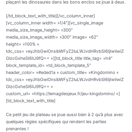
plaçant les dinosaures dans les bons enclos se joue à deux.
[/td_block_text_with_title][/vc_column_inner]
[vc_column_inner width= »1/4″][vc_single_image
media_size_image_height= »300″
media_size_image_width= »300″ image= »62″
height= »100% »
tdc_css= »eyJhbGwiOnsibWFyZ2luLWJvdHRvbSI6IjIwIiwiZ
GlzcGxheSI6IiJ9fQ== »][td_block_title title_tag= »h4″
block_template_id= »td_block_template_5″
header_color= »#eded1a » custom_title= »Kingdomino »
tdc_css= »eyJhbGwiOnsibWFyZ2luLWJvdHRvbSI6IjIwIiwiZ
GlzcGxheSI6IiJ9fQ== »
custom_url= »https://lemagdesjeux.fr/jeu-kingdomino/ »]
[td_block_text_with_title]
Ce petit jeu de plateau se joue aussi bien à 2 qu’à plus avec
quelques règles spécifiques qui rendent les parties
prenantes !