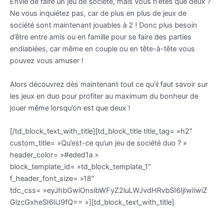
Envie de faire un jeu de société, mais vous n’êtes que deux ?
Ne vous inquiétez pas, car de plus en plus de jeux de
société sont maintenant jouables à 2 ! Donc plus besoin
d’être entre amis ou en famille pour se faire des parties
endiablées, car même en couple ou en tête-à-tête vous
pouvez vous amuser !
Alors découvrez dès maintenant tout ce qu’il faut savoir sur
les jeux en duo pour profiter au maximum du bonheur de
jouer même lorsqu’on est que deux !
[/td_block_text_with_title][td_block_title title_tag= »h2″
custom_title= »Qu’est-ce qu’un jeu de société duo ? »
header_color= »#eded1a »
block_template_id= »td_block_template_1″
f_header_font_size= »18″
tdc_css= »eyJhbGwiOnsibWFyZ2luLWJvdHRvbSI6IjIwIiwiZ
GlzcGxheSI6IiJ9fQ== »][td_block_text_with_title]