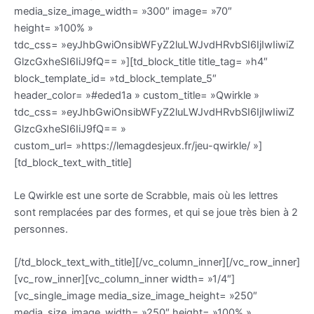
media_size_image_width= »300″ image= »70″
height= »100% »
tdc_css= »eyJhbGwiOnsibWFyZ2luLWJvdHRvbSI6IjIwIiwiZ
GlzcGxheSI6IiJ9fQ== »][td_block_title title_tag= »h4″
block_template_id= »td_block_template_5″
header_color= »#eded1a » custom_title= »Qwirkle »
tdc_css= »eyJhbGwiOnsibWFyZ2luLWJvdHRvbSI6IjIwIiwiZ
GlzcGxheSI6IiJ9fQ== »
custom_url= »https://lemagdesjeux.fr/jeu-qwirkle/ »]
[td_block_text_with_title]
Le Qwirkle est une sorte de Scrabble, mais où les lettres
sont remplacées par des formes, et qui se joue très bien à 2
personnes.
[/td_block_text_with_title][/vc_column_inner][/vc_row_inner]
[vc_row_inner][vc_column_inner width= »1/4″]
[vc_single_image media_size_image_height= »250″
media_size_image_width= »250″ height= »100% »