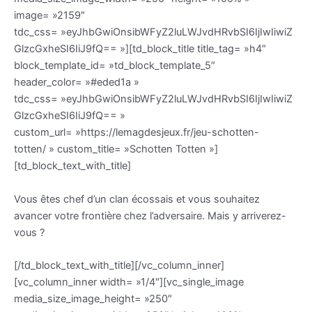
image= »2159″
tdc_css= »eyJhbGwiOnsibWFyZ2luLWJvdHRvbSI6IjIwIiwiZ
GlzcGxheSI6IiJ9fQ== »][td_block_title title_tag= »h4″
block_template_id= »td_block_template_5″
header_color= »#eded1a »
tdc_css= »eyJhbGwiOnsibWFyZ2luLWJvdHRvbSI6IjIwIiwiZ
GlzcGxheSI6IiJ9fQ== »
custom_url= »https://lemagdesjeux.fr/jeu-schotten-
totten/ » custom_title= »Schotten Totten »]
[td_block_text_with_title]
Vous êtes chef d’un clan écossais et vous souhaitez
avancer votre frontière chez l’adversaire. Mais y arriverez-
vous ?
[/td_block_text_with_title][/vc_column_inner]
[vc_column_inner width= »1/4″][vc_single_image
media_size_image_height= »250″