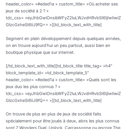
header_color= »#eded1a » custom_title= »Où acheter ses
jeux de société à 2 ? »
tdc_css= »eyJhbGwiOnsibWFyZ2luLWJvdHRvbSI6IjIwIiwiZ
GlzcGxheSI6IiJ9fQ== »][td_block_text_with_title]
Segment en plein développement depuis quelques années,
on en trouve aujourd’hui un peu partout, aussi bien en
boutique physique que sur internet.
[/td_block_text_with_title][td_block_title title_tag= »h4″
block_template_id= »td_block_template_5″
header_color= »#eded1a » custom_title= »Quels sont les
jeux duo les plus connus ? »
tdc_css= »eyJhbGwiOnsibWFyZ2luLWJvdHRvbSI6IjIwIiwiZ
GlzcGxheSI6IiJ9fQ== »][td_block_text_with_title]
On trouve de plus en plus de jeux de société faits
spécialement pour être joués à deux, alors les plus connus
sont 7 Wonders Duel, Unlock, Carcassonne ou encore The