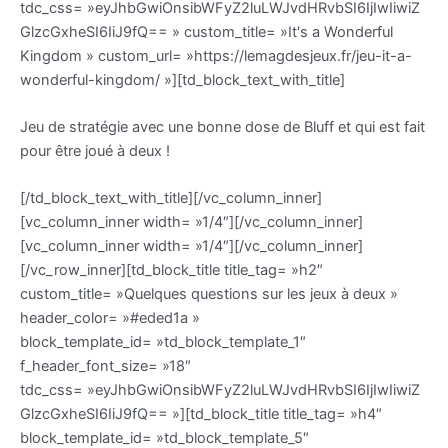
tdc_css= »eyJhbGwiOnsibWFyZ2luLWJvdHRvbSI6IjIwIiwiZ
GlzcGxheSI6IiJ9fQ== » custom_title= »It's a Wonderful
Kingdom » custom_url= »https://lemagdesjeux.fr/jeu-it-a-
wonderful-kingdom/ »][td_block_text_with_title]
Jeu de stratégie avec une bonne dose de Bluff et qui est fait
pour être joué à deux !
[/td_block_text_with_title][/vc_column_inner]
[vc_column_inner width= »1/4″][/vc_column_inner]
[vc_column_inner width= »1/4″][/vc_column_inner]
[/vc_row_inner][td_block_title title_tag= »h2″
custom_title= »Quelques questions sur les jeux à deux »
header_color= »#eded1a »
block_template_id= »td_block_template_1″
f_header_font_size= »18″
tdc_css= »eyJhbGwiOnsibWFyZ2luLWJvdHRvbSI6IjIwIiwiZ
GlzcGxheSI6IiJ9fQ== »][td_block_title title_tag= »h4″
block_template_id= »td_block_template_5″