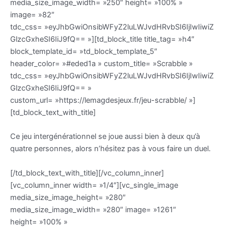
media_size_image_width= »250″ height= »100% »
image= »82″
tdc_css= »eyJhbGwiOnsibWFyZ2luLWJvdHRvbSI6IjIwIiwiZ
GlzcGxheSI6IiJ9fQ== »][td_block_title title_tag= »h4″
block_template_id= »td_block_template_5″
header_color= »#eded1a » custom_title= »Scrabble »
tdc_css= »eyJhbGwiOnsibWFyZ2luLWJvdHRvbSI6IjIwIiwiZ
GlzcGxheSI6IiJ9fQ== »
custom_url= »https://lemagdesjeux.fr/jeu-scrabble/ »]
[td_block_text_with_title]
Ce jeu intergénérationnel se joue aussi bien à deux qu’à
quatre personnes, alors n’hésitez pas à vous faire un duel.
[/td_block_text_with_title][/vc_column_inner]
[vc_column_inner width= »1/4″][vc_single_image
media_size_image_height= »280″
media_size_image_width= »280″ image= »1261″
height= »100% »