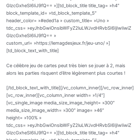
GlzcGxheSI6IiJ9fQ== »][td_block_title title_tag= »h4″
block_template_id= »td_block_template_5″
header_color= »#eded1a » custom_title= »Uno »
tdc_css= »eyJhbGwiOnsibWFyZ2luLWJvdHRvbSI6IjIwIiwiZ
GlzcGxheSI6IiJ9fQ== »
custom_url= »https://lemagdesjeux.fr/jeu-uno/ »]
[td_block_text_with_title]
Ce célèbre jeu de cartes peut très bien se jouer à 2, mais
alors les parties risquent d’être légèrement plus courtes !
[/td_block_text_with_title][/vc_column_inner][/vc_row_inner]
[vc_row_inner][vc_column_inner width= »1/4″]
[vc_single_image media_size_image_height= »300″
media_size_image_width= »300″ image= »46″
height= »100% »
tdc_css= »eyJhbGwiOnsibWFyZ2luLWJvdHRvbSI6IjIwIiwiZ
GlzcGxheSI6IiJ9fQ== »][td_block_title title_tag= »h4″