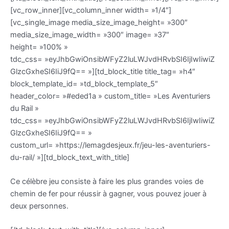
[vc_row_inner][vc_column_inner width= »1/4″]
[vc_single_image media_size_image_height= »300″
media_size_image_width= »300″ image= »37″
height= »100% »
tdc_css= »eyJhbGwiOnsibWFyZ2luLWJvdHRvbSI6IjIwIiwiZ
GlzcGxheSI6IiJ9fQ== »][td_block_title title_tag= »h4″
block_template_id= »td_block_template_5″
header_color= »#eded1a » custom_title= »Les Aventuriers
du Rail »
tdc_css= »eyJhbGwiOnsibWFyZ2luLWJvdHRvbSI6IjIwIiwiZ
GlzcGxheSI6IiJ9fQ== »
custom_url= »https://lemagdesjeux.fr/jeu-les-aventuriers-
du-rail/ »][td_block_text_with_title]
Ce célèbre jeu consiste à faire les plus grandes voies de
chemin de fer pour réussir à gagner, vous pouvez jouer à
deux personnes.