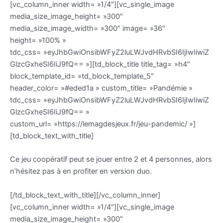
[vc_column_inner width= »1/4″][vc_single_image
media_size_image_height= »300″
media_size_image_width= »300″ image= »36″
height= »100% »
tdc_css= »eyJhbGwiOnsibWFyZ2luLWJvdHRvbSI6IjIwIiwiZ
GlzcGxheSI6IiJ9fQ== »][td_block_title title_tag= »h4″
block_template_id= »td_block_template_5″
header_color= »#eded1a » custom_title= »Pandémie »
tdc_css= »eyJhbGwiOnsibWFyZ2luLWJvdHRvbSI6IjIwIiwiZ
GlzcGxheSI6IiJ9fQ== »
custom_url= »https://lemagdesjeux.fr/jeu-pandemic/ »]
[td_block_text_with_title]
Ce jeu coopératif peut se jouer entre 2 et 4 personnes, alors
n’hésitez pas à en profiter en version duo.
[/td_block_text_with_title][/vc_column_inner]
[vc_column_inner width= »1/4″][vc_single_image
media_size_image_height= »300″