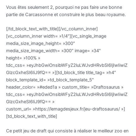
Vous êtes seulement 2, pourquoi ne pas faire une bonne
partie de Carcassonne et construire le plus beau royaume.
[/td_block_text_with_title][/vc_column_inner]
[vc_column_inner width= »1/4″][vc_single_image
media_size_image_height= »300″
media_size_image_width= »300″ image= »34″
height= »100% »
tdc_css= »eyJhbGwiOnsibWFyZ2luLWJvdHRvbSI6IjIwIiwiZ
GlzcGxheSI6IiJ9fQ== »][td_block_title title_tag= »h4″
block_template_id= »td_block_template_5″
header_color= »#eded1a » custom_title= »Draftosaurus »
tdc_css= »eyJhbGwiOnsibWFyZ2luLWJvdHRvbSI6IjIwIiwiZ
GlzcGxheSI6IiJ9fQ== »
custom_url= »https://lemagdesjeux.fr/jeu-draftosaurus/ »]
[td_block_text_with_title]
Ce petit jeu de draft qui consiste à réaliser le meilleur zoo en