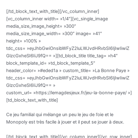
[/td_block_text_with_title][/vc_column_inner]
[vc_column_inner width= »1/4″][vc_single_image
media_size_image_height= »300″
media_size_image_width= »300″ image= »41″
height= »100% »
tdc_css= »eyJhbGwiOnsibWFyZ2luLWJvdHRvbSI6IjIwIiwiZ
GlzcGxheSI6IiJ9fQ== »][td_block_title title_tag= »h4″
block_template_id= »td_block_template_5″
header_color= »#eded1a » custom_title= »La Bonne Paye »
tdc_css= »eyJhbGwiOnsibWFyZ2luLWJvdHRvbSI6IjIwIiwiZ
GlzcGxheSI6IiJ9fQ== »
custom_url= »https://lemagdesjeux.fr/jeu-la-bonne-paye/ »]
[td_block_text_with_title]
Ce jeu familial qui mélange un peu le jeu de l’oie et le
Monopoly est très facile à jouer et il peut se jouer à deux.
[/td_block_text_with_title][/vc_column_inner][/vc_row_inner]