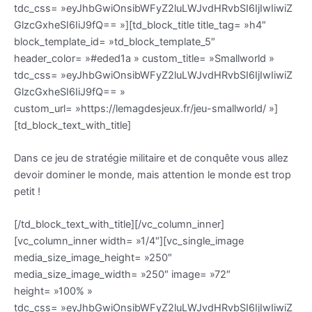
tdc_css= »eyJhbGwiOnsibWFyZ2luLWJvdHRvbSI6IjIwIiwiZ
GlzcGxheSI6IiJ9fQ== »][td_block_title title_tag= »h4″
block_template_id= »td_block_template_5″
header_color= »#eded1a » custom_title= »Smallworld »
tdc_css= »eyJhbGwiOnsibWFyZ2luLWJvdHRvbSI6IjIwIiwiZ
GlzcGxheSI6IiJ9fQ== »
custom_url= »https://lemagdesjeux.fr/jeu-smallworld/ »]
[td_block_text_with_title]
Dans ce jeu de stratégie militaire et de conquête vous allez
devoir dominer le monde, mais attention le monde est trop
petit !
[/td_block_text_with_title][/vc_column_inner]
[vc_column_inner width= »1/4″][vc_single_image
media_size_image_height= »250″
media_size_image_width= »250″ image= »72″
height= »100% »
tdc_css= »eyJhbGwiOnsibWFyZ2luLWJvdHRvbSI6IjIwIiwiZ