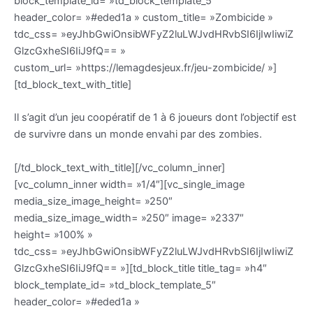
block_template_id= »td_block_template_5″
header_color= »#eded1a » custom_title= »Zombicide »
tdc_css= »eyJhbGwiOnsibWFyZ2luLWJvdHRvbSI6IjIwIiwiZ
GlzcGxheSI6IiJ9fQ== »
custom_url= »https://lemagdesjeux.fr/jeu-zombicide/ »]
[td_block_text_with_title]
Il s’agit d’un jeu coopératif de 1 à 6 joueurs dont l’objectif est
de survivre dans un monde envahi par des zombies.
[/td_block_text_with_title][/vc_column_inner]
[vc_column_inner width= »1/4″][vc_single_image
media_size_image_height= »250″
media_size_image_width= »250″ image= »2337″
height= »100% »
tdc_css= »eyJhbGwiOnsibWFyZ2luLWJvdHRvbSI6IjIwIiwiZ
GlzcGxheSI6IiJ9fQ== »][td_block_title title_tag= »h4″
block_template_id= »td_block_template_5″
header_color= »#eded1a »