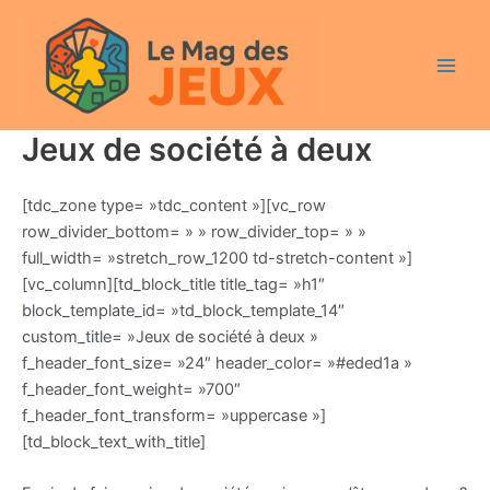
Aller
Main
au
Men
contenu
Jeux de société à deux
[tdc_zone type= »tdc_content »][vc_row
row_divider_bottom= » » row_divider_top= » »
full_width= »stretch_row_1200 td-stretch-content »]
[vc_column][td_block_title title_tag= »h1″
block_template_id= »td_block_template_14″
custom_title= »Jeux de société à deux »
f_header_font_size= »24″ header_color= »#eded1a »
f_header_font_weight= »700″
f_header_font_transform= »uppercase »]
[td_block_text_with_title]