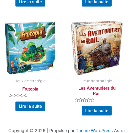
0
0
Lire la suite
Lire la suite
sur
sur
5
5
Jeux de stratégie
Jeux de stratégie
Les Aventuriers du
Frutopia
Rail
Note
0
Note
Lire la suite
sur
0
Lire la suite
5
sur
5
Copyright © 2026 | Propulsé par
Thème WordPress Astra