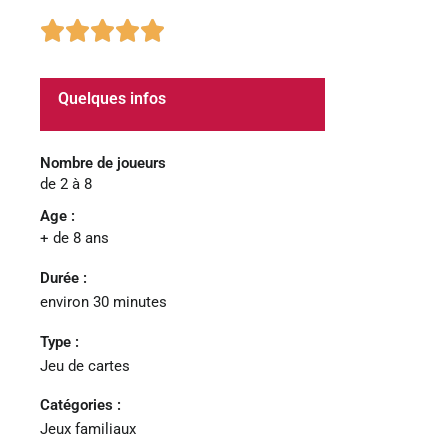
5/5





Quelques infos
Nombre de joueurs
de 2 à 8
Age :
+ de 8 ans
Durée :
environ 30 minutes
Type :
Jeu de cartes
Catégories :
Jeux familiaux