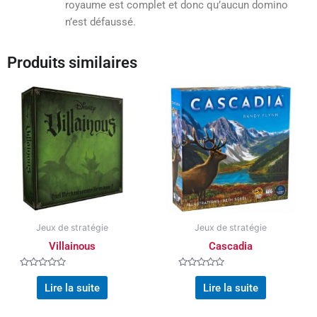
royaume est complet et donc qu’aucun domino
n’est défaussé.
Produits similaires
Jeux de stratégie
Jeux de stratégie
Villainous
Cascadia
Note
Note
0
0
Lire la suite
Lire la suite
sur
sur
5
5