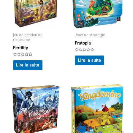
jeu de gestion de
Jeux de stratégie
ressource
Frutopia
Fertility
Note
0
Lire la suite
Note
sur
0
Lire la suite
5
sur
5