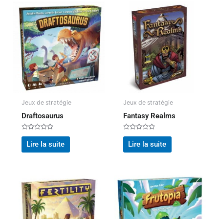
Jeux de stratégie
Jeux de stratégie
Draftosaurus
Fantasy Realms
Note
Note
0
0
Lire la suite
Lire la suite
sur
sur
5
5