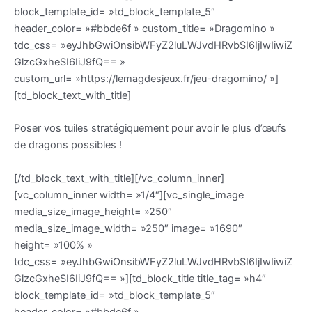
block_template_id= »td_block_template_5″
header_color= »#bbde6f » custom_title= »Dragomino »
tdc_css= »eyJhbGwiOnsibWFyZ2luLWJvdHRvbSI6IjIwIiwiZ
GlzcGxheSI6IiJ9fQ== »
custom_url= »https://lemagdesjeux.fr/jeu-dragomino/ »]
[td_block_text_with_title]
Poser vos tuiles stratégiquement pour avoir le plus d’œufs
de dragons possibles !
[/td_block_text_with_title][/vc_column_inner]
[vc_column_inner width= »1/4″][vc_single_image
media_size_image_height= »250″
media_size_image_width= »250″ image= »1690″
height= »100% »
tdc_css= »eyJhbGwiOnsibWFyZ2luLWJvdHRvbSI6IjIwIiwiZ
GlzcGxheSI6IiJ9fQ== »][td_block_title title_tag= »h4″
block_template_id= »td_block_template_5″
header_color= »#bbde6f »