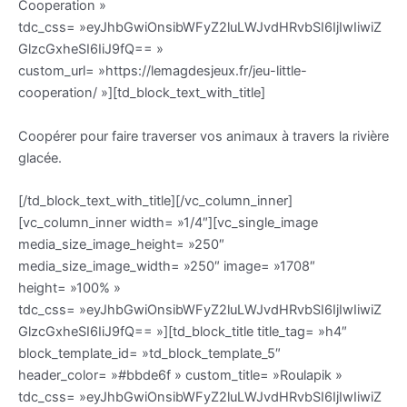
Cooperation »
tdc_css= »eyJhbGwiOnsibWFyZ2luLWJvdHRvbSI6IjIwIiwiZ
GlzcGxheSI6IiJ9fQ== »
custom_url= »https://lemagdesjeux.fr/jeu-little-
cooperation/ »][td_block_text_with_title]
Coopérer pour faire traverser vos animaux à travers la rivière
glacée.
[/td_block_text_with_title][/vc_column_inner]
[vc_column_inner width= »1/4″][vc_single_image
media_size_image_height= »250″
media_size_image_width= »250″ image= »1708″
height= »100% »
tdc_css= »eyJhbGwiOnsibWFyZ2luLWJvdHRvbSI6IjIwIiwiZ
GlzcGxheSI6IiJ9fQ== »][td_block_title title_tag= »h4″
block_template_id= »td_block_template_5″
header_color= »#bbde6f » custom_title= »Roulapik »
tdc_css= »eyJhbGwiOnsibWFyZ2luLWJvdHRvbSI6IjIwIiwiZ