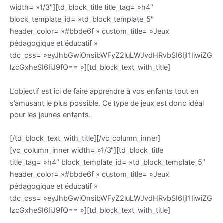
width= »1/3″][td_block_title title_tag= »h4″
block_template_id= »td_block_template_5″
header_color= »#bbde6f » custom_title= »Jeux
pédagogique et éducatif »
tdc_css= »eyJhbGwiOnsibWFyZ2luLWJvdHRvbSI6IjI1IiwiZG
lzcGxheSI6IiJ9fQ== »][td_block_text_with_title]
L’objectif est ici de faire apprendre à vos enfants tout en
s’amusant le plus possible. Ce type de jeux est donc idéal
pour les jeunes enfants.
[/td_block_text_with_title][/vc_column_inner]
[vc_column_inner width= »1/3″][td_block_title
title_tag= »h4″ block_template_id= »td_block_template_5″
header_color= »#bbde6f » custom_title= »Jeux
pédagogique et éducatif »
tdc_css= »eyJhbGwiOnsibWFyZ2luLWJvdHRvbSI6IjI1IiwiZG
lzcGxheSI6IiJ9fQ== »][td_block_text_with_title]