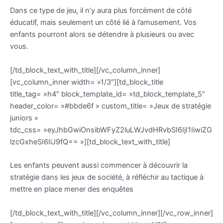
Dans ce type de jeu, il n’y aura plus forcément de côté
éducatif, mais seulement un côté lié à l’amusement. Vos
enfants pourront alors se détendre à plusieurs ou avec
vous.
[/td_block_text_with_title][/vc_column_inner]
[vc_column_inner width= »1/3″][td_block_title
title_tag= »h4″ block_template_id= »td_block_template_5″
header_color= »#bbde6f » custom_title= »Jeux de stratégie
juniors »
tdc_css= »eyJhbGwiOnsibWFyZ2luLWJvdHRvbSI6IjI1IiwiZG
lzcGxheSI6IiJ9fQ== »][td_block_text_with_title]
Les enfants peuvent aussi commencer à découvrir la
stratégie dans les jeux de société, à réfléchir au tactique à
mettre en place mener des enquêtes
[/td_block_text_with_title][/vc_column_inner][/vc_row_inner]