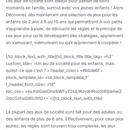
Les jeux de société sont idéaux pour passer de bons
moments en famille, surtout avec vos jeunes enfants ! Alors
Découvrez dès maintenant une sélection de jeux pour les
enfants de 2 ans à 8 ou 10 ans qui permettront à vos petits
d’apprendre à jouer, de découvrir les règles et le principe de
ces jeux pour qu’ils développent des stratégies, apprennent
en s’amusant, mémorisent ou qu’il apprennent à coopérer !
[/td_block_text_with_title][td_block_title title_tag= »h2″
custom_title= »Un jeu de société pour les enfants, mais
qu’est-ce que c’est ? » header_color= »#bbde6f »
block_template_id= »td_block_template_1″
f_header_font_size= »18″
tdc_css= »eyJhbGwiOnsibWFyZ2luLWJvdHRvbSI6IjIwIiwiZ
GlzcGxheSI6IiJ9fQ== »][td_block_text_with_title]
La plupart des jeux de société sont fait pour des adultes ou
des enfants de plus de 8 ans. Effectivement, pour ceux plus
jeunes, les règles sont souvent trop complexes, les jeux