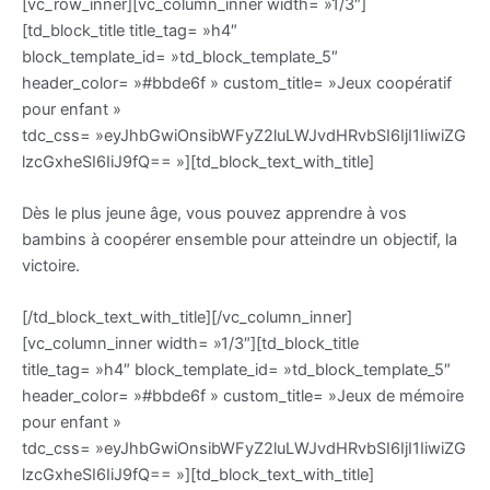
[vc_row_inner][vc_column_inner width= »1/3″]
[td_block_title title_tag= »h4″
block_template_id= »td_block_template_5″
header_color= »#bbde6f » custom_title= »Jeux coopératif
pour enfant »
tdc_css= »eyJhbGwiOnsibWFyZ2luLWJvdHRvbSI6IjI1IiwiZG
lzcGxheSI6IiJ9fQ== »][td_block_text_with_title]
Dès le plus jeune âge, vous pouvez apprendre à vos
bambins à coopérer ensemble pour atteindre un objectif, la
victoire.
[/td_block_text_with_title][/vc_column_inner]
[vc_column_inner width= »1/3″][td_block_title
title_tag= »h4″ block_template_id= »td_block_template_5″
header_color= »#bbde6f » custom_title= »Jeux de mémoire
pour enfant »
tdc_css= »eyJhbGwiOnsibWFyZ2luLWJvdHRvbSI6IjI1IiwiZG
lzcGxheSI6IiJ9fQ== »][td_block_text_with_title]