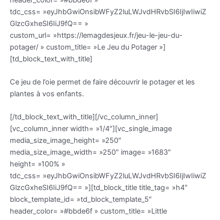
tdc_css= »eyJhbGwiOnsibWFyZ2luLWJvdHRvbSI6IjIwIiwiZ
GlzcGxheSI6IiJ9fQ== »
custom_url= »https://lemagdesjeux.fr/jeu-le-jeu-du-
potager/ » custom_title= »Le Jeu du Potager »]
[td_block_text_with_title]
Ce jeu de l’oie permet de faire découvrir le potager et les
plantes à vos enfants.
[/td_block_text_with_title][/vc_column_inner]
[vc_column_inner width= »1/4″][vc_single_image
media_size_image_height= »250″
media_size_image_width= »250″ image= »1683″
height= »100% »
tdc_css= »eyJhbGwiOnsibWFyZ2luLWJvdHRvbSI6IjIwIiwiZ
GlzcGxheSI6IiJ9fQ== »][td_block_title title_tag= »h4″
block_template_id= »td_block_template_5″
header_color= »#bbde6f » custom_title= »Little