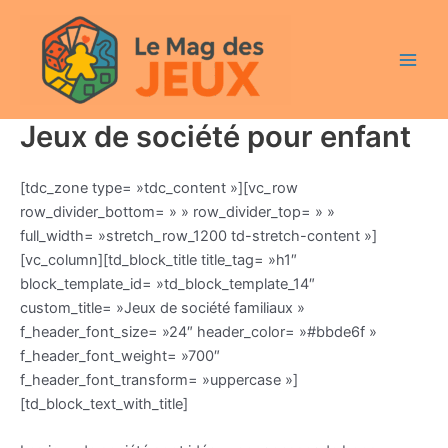
Aller
Main
au
Men
contenu
Jeux de société pour enfant
[tdc_zone type= »tdc_content »][vc_row
row_divider_bottom= » » row_divider_top= » »
full_width= »stretch_row_1200 td-stretch-content »]
[vc_column][td_block_title title_tag= »h1″
block_template_id= »td_block_template_14″
custom_title= »Jeux de société familiaux »
f_header_font_size= »24″ header_color= »#bbde6f »
f_header_font_weight= »700″
f_header_font_transform= »uppercase »]
[td_block_text_with_title]