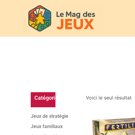
Aller
au
contenu
Voici le seul résultat
Catégories
Jeux de stratégie
Jeux familiaux