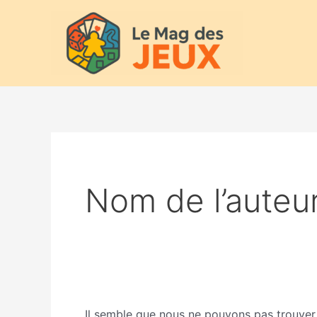
Aller
Rechercher :
au
contenu
Nom de l’auteur
Il semble que nous ne pouvons pas trouver