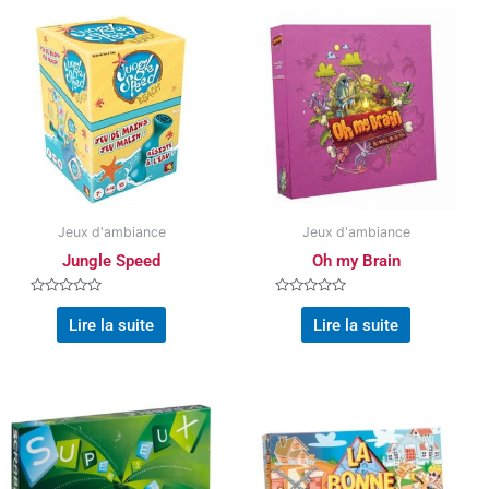
Jeux d'ambiance
Jeux d'ambiance
Jungle Speed
Oh my Brain
Note
Note
0
0
Lire la suite
Lire la suite
sur
sur
5
5