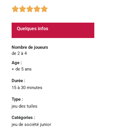
5/5





Quelques infos
Nombre de joueurs
de 2 à 4
Age :
+ de 5 ans
Durée :
15 à 30 minutes
Type :
jeu des tuiles
Catégories :
jeu de société junior