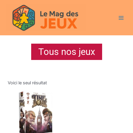
Aller
Main
au
Men
contenu
Tous nos jeux
Voici le seul résultat