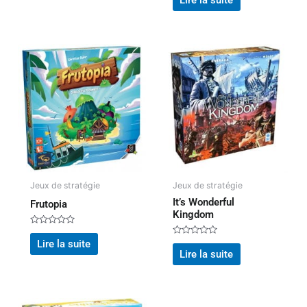
Lire la suite
5
sur
5
Jeux de stratégie
Jeux de stratégie
It’s Wonderful
Frutopia
Kingdom
Note
0
Note
Lire la suite
sur
0
Lire la suite
5
sur
5