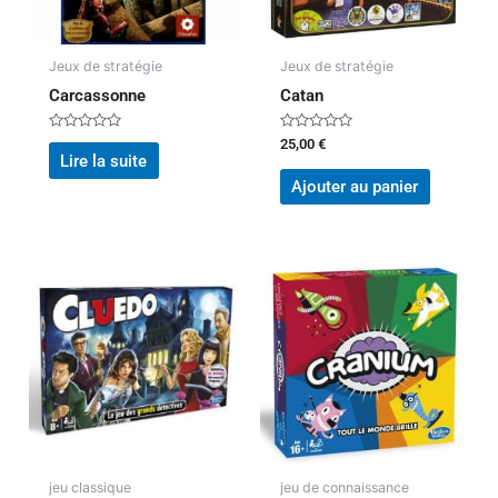
Jeux de stratégie
Jeux de stratégie
Carcassonne
Catan
Note
Note
25,00
€
0
0
Lire la suite
sur
sur
5
5
Ajouter au panier
jeu classique
jeu de connaissance